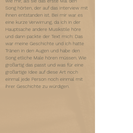
wie mir, als sie das erste Mal den 
Song hörten, der auf das Interview mit 
ihnen entstanden ist. Bei mir war es 
eine kurze Verwirrung, da ich in der 
Hauptsache andere Musikstile höre 
und dann packte der Text mich: Das 
war meine Geschichte und ich hatte 
Tränen in den Augen und habe den 
Song etliche Male hören müssen. Wie 
großartig das passt und was für eine 
großartige Idee auf diese Art noch 
einmal jede Person noch einmal mit 
ihrer Geschichte zu würdigen.