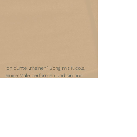
Ich durfte „meinen“ Song mit Nicolai 
einige Male performen und bin nun 
auch auf der Aufnahme zu hören und 
bin so dankbar dafür. Ich finde, dass 
Nicolai mit diesem Projekt wirklich die 
Situation von trans* Personen in der 
heutigen Zeit einfängt und mit den 
eigens dafür komponierten Songs je 
ein kleines Denkmal setzt. Es ist in 
zweifacher Hinsicht eine akustische 