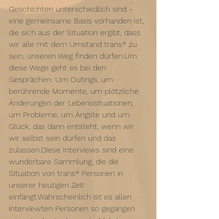
Geschichten unterschiedlich sind - 
eine gemeinsame Basis vorhanden ist, 
die sich aus der Situation ergibt, dass 
wir alle mit dem Umstand trans* zu 
sein, unseren Weg finden dürfen.Um 
diese Wege geht es bei den 
Gesprächen. Um Outings, um 
berührende Momente, um plötzliche 
Änderungen der Lebenssituationen, 
um Probleme, um Ängste und um 
Glück, das dann entsteht, wenn wir 
wir selbst sein dürfen und das 
zulassen.Diese Interviews sind eine 
wunderbare Sammlung, die die 
Situation von trans* Personen in 
unserer heutigen Zeit 
einfängt.Wahrscheinlich ist es allen 
interviewten Personen so gegangen 