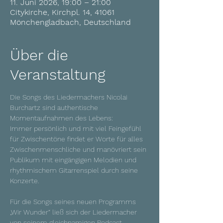
11. Juni 2026, 19:00 – 21:00
Citykirche, Kirchpl. 14, 41061
Mönchengladbach, Deutschland
Über die
Veranstaltung
Die Songs des Liedermachers Nicolai 
Burchartz sind authentische 
Momentaufnahmen des Lebens:
Immer persönlich und mit viel Feingefühl 
für Zwischentöne findet er Worte für alles 
Zwischenmenschliche und manövriert sein 
Publikum mit eingängigen Melodien und 
rhythmischem Gitarrenspiel durch seine 
Konzerte.
Für die Songs seines neuen Programms 
„Wir Wunder“ ließ sich der Liedermacher 
von seinem gleichnamigen Podcast 