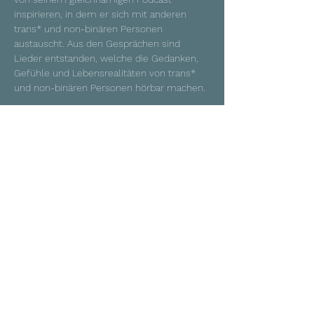
inspirieren, in dem er sich mit anderen 
trans* und non-binären Personen 
austauscht. Aus den Gesprächen sind 
Lieder entstanden, welche die Gedanken, 
Gefühle und Lebensrealitäten von trans* 
und non-binären Personen hörbar machen.
Was am Ende klar wird: Es gibt viel mehr, 
was uns verbindet, als was uns trennt.
Ende 2025 erschien das Album zum 
Programm.
Nach „innen stimmen“, „geschafft – bis 
hierher und weiter“ und „Platz! Für mehr 
Gefühl“ ist dies das vierte Solo-Album des
Mehr anzeigen