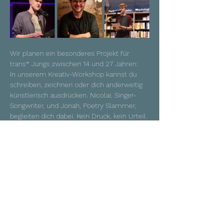
Wir planen ein besonderes Projekt für 
trans* Jungs zwischen 14 und 27 Jahren: 
In unserem Kreativ-Workshop kannst du 
schreiben, zeichnen oder dich anderweitig 
künstlerisch ausdrücken. Nicolai, Singer-
Songwriter, und Jonah, Poetry Slammer, 
begleiten dich dabei. Kein Druck, kein Urteil. 
Nur du, deine Gedanken und andere, die 
wissen, wie es sich anfühlt, als trans* 
Person zu leben. Wenn du magst, hast du 
abends nach dem Workshop die Chance, 
im Lokal Harmonie deine Texte oder deine 
Kunst beim anschließenden Konzert
zu 
präsentieren.
Ablauf des Tages:
14:30 Uhr: Ankommen