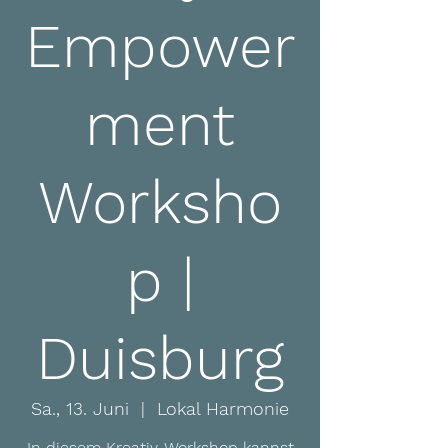
Empower
ment
Worksho
p |
Duisburg
Sa., 13. Juni
  |  
Lokal Harmonie
In diesem Kreativ-Workshop kannst