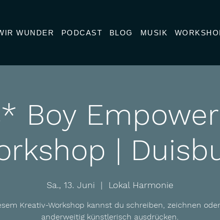
WIR WUNDER
PODCAST
BLOG
MUSIK
WORKSHO
s* Boy Empowe
rkshop | Duisb
Sa., 13. Juni
  |  
Lokal Harmonie
iesem Kreativ-Workshop kannst du schreiben, zeichnen oder
anderweitig künstlerisch ausdrücken.