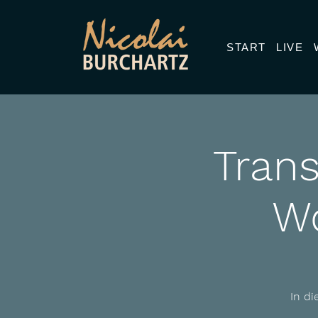
START
LIVE
Tran
Wo
In d