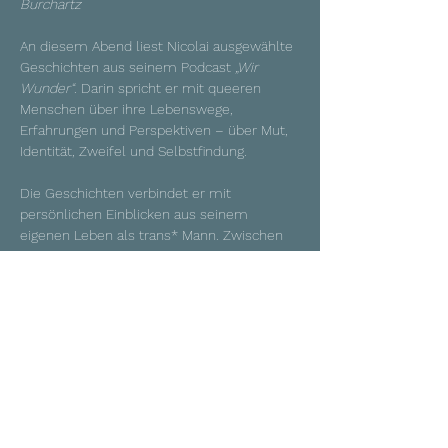
Burchartz
An diesem Abend liest Nicolai ausgewählte 
Geschichten aus seinem Podcast 
„Wir 
Wunder“
. Darin spricht er mit queeren 
Menschen über ihre Lebenswege, 
Erfahrungen und Perspektiven – über Mut, 
Identität, Zweifel und Selbstfindung.
Die Geschichten verbindet er mit 
persönlichen Einblicken aus seinem 
eigenen Leben als trans* Mann. Zwischen 
den Lesepassagen spielt Nicolai Songs, die 
aus diesen Begegnungen entstanden sind. 
So entsteht ein ruhiger, berührender Abend 
zwischen Literatur, Musik und Austausch.
Neben der Lesung und den Songs gibt es 
Raum für Gespräch und Fragen aus dem 
Publikum – ein Abend, der Zuhören, 
Begegnung und Community ermöglicht.