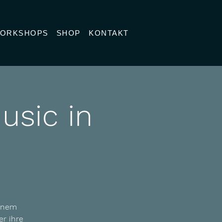
ORKSHOPS
SHOP
KONTAKT
usic in
einem
r ihre