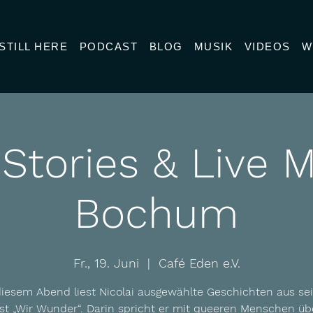
STILL HERE
PODCAST
BLOG
MUSIK
VIDEOS
W
Stories & Live M
Bochum
Fr., 19. Juni
  |  
Café Eden e.V.
iesem Abend liest Nicolai ausgewählte Geschichten aus s
st „Wir Wunder“. Darin spricht er mit queeren Menschen übe