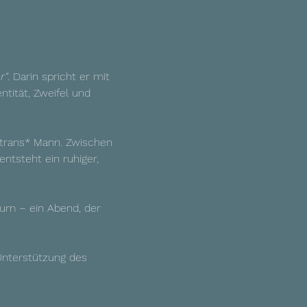
r“
. Darin spricht er mit 
ität, Zweifel und 
 trans* Mann. Zwischen 
ntsteht ein ruhiger, 
um – ein Abend, der 
 Unterstützung des 