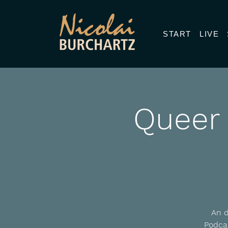
START
LIVE
Queer 
An d
Podca