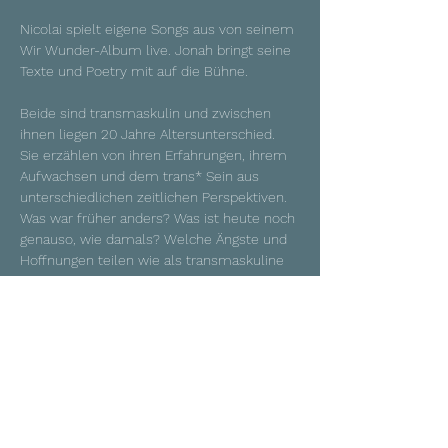
Nicolai spielt eigene Songs aus von seinem 
Wir Wunder-Album live. Jonah bringt seine 
Texte und Poetry mit auf die Bühne. 
Beide sind transmaskulin und zwischen 
ihnen liegen 20 Jahre Altersunterschied. 
Sie erzählen von ihren Erfahrungen, ihrem 
Aufwachsen und dem trans* Sein aus 
unterschiedlichen zeitlichen Perspektiven. 
Was war früher anders? Was ist heute noch 
genauso, wie damals? Welche Ängste und 
Hoffnungen teilen wie als transmaskuline 
Personen?
Diesen Fragen gehen sie auch im 
vorausgehenden Workshop nach. 
Teilnehmende des Workshops sind 
eingeladen, ihre Texte, Gedanken oder 
Kunst ebenfalls im Rahmen des Konzerts 
zu zeigen, wenn sie möchten.